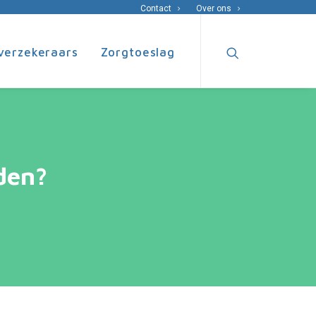
Contact
Over ons
verzekeraars
Zorgtoeslag
den?