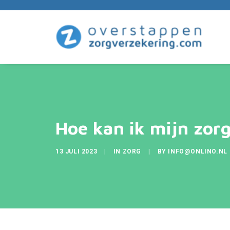
Hoe kan ik mijn zor
13 JULI 2023
|
IN
ZORG
|
BY
INFO@ONLINO.NL