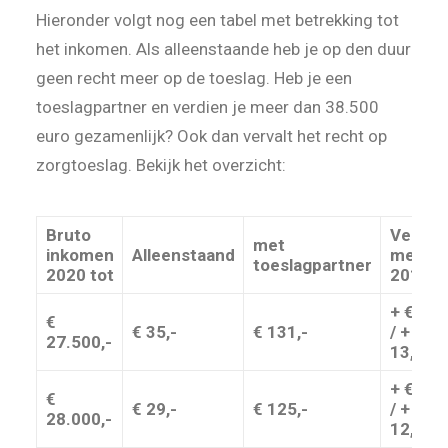
Hieronder volgt nog een tabel met betrekking tot
het inkomen. Als alleenstaande heb je op den duur
geen recht meer op de toeslag. Heb je een
toeslagpartner en verdien je meer dan 38.500
euro gezamenlijk? Ook dan vervalt het recht op
zorgtoeslag. Bekijk het overzicht:
Bruto
Verschi
met
inkomen
Alleenstaand
met
toeslag
partner
2020 tot
2019
+ € 10,
€
€ 35,-
€ 131,-
/ + €
27.500,-
13,-
+ € 10,
€
€ 29,-
€ 125,-
/ + €
28.000,-
12,-