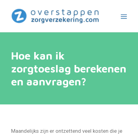
ZORGVERGELIJKER 2024
Hoe kan ik
ZORGVERZEKERAARS
zorgtoeslag berekenen
ZORGTOESLAG
SEARCH
en aanvragen?
CONTACT
OVER ONS
Maandelijks zijn er ontzettend veel kosten die je