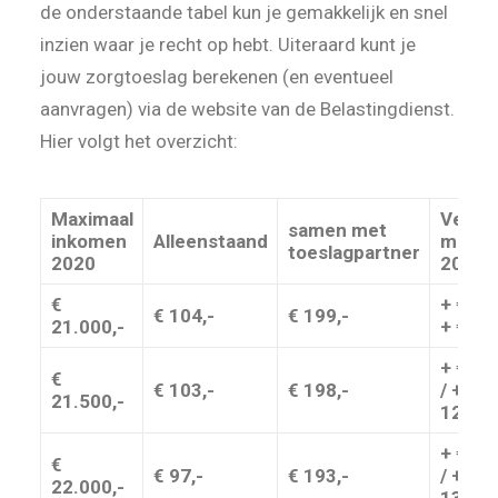
de onderstaande tabel kun je gemakkelijk en snel
inzien waar je recht op hebt. Uiteraard kunt je
jouw zorgtoeslag berekenen (en eventueel
aanvragen) via de website van de Belastingdienst.
Hier volgt het overzicht:
Maximaal
Versch
samen met
inkomen
Alleenstaand
met
toeslag
partner
2020
2019
€
+ € 6,- 
€ 104,-
€ 199,-
21.000,-
+ € 7,-
+ € 11,
€
€ 103,-
€ 198,-
/ + €
21.500,-
12,-
+ € 10,
€
€ 97,-
€ 193,-
/ + €
22.000,-