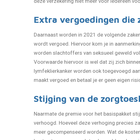
deze verzekering niet meer voor iedereen voor
Extra vergoedingen die 
Daarnaast worden in 2021 de volgende zaken 
wordt vergoed. Hiervoor kom je in aanmerking
worden slachtoffers van seksueel geweld voll
Voorwaarde hiervoor is wel dat zij zich binn
lymfeklierkanker worden ook toegevoegd aan h
maakt vergoed en betaal je er geen eigen risi
Stijging van de zorgtoes
Naarmate de premie voor het basispakket sti
verhoogd. Hoeveel deze verhoging precies z
meer gecompenseerd worden. Wat de kosten v