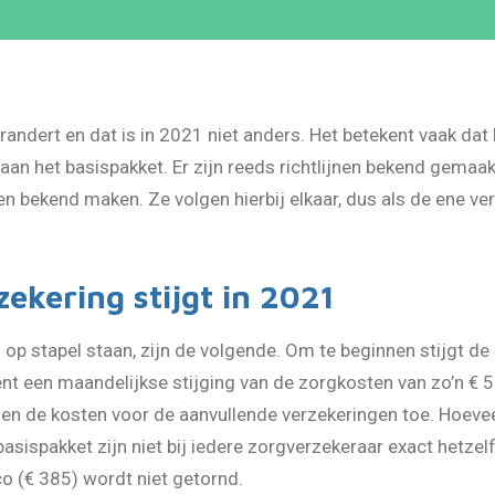
erandert en dat is in 2021 niet anders. Het betekent vaak d
d aan het basispakket. Er zijn reeds richtlijnen bekend gem
 bekend maken. Ze volgen hierbij elkaar, dus als de ene ve
ekering stijgt in 2021
 op stapel staan, zijn de volgende. Om te beginnen stijgt d
ent een maandelijkse stijging van de zorgkosten van zo’n € 5
n de kosten voor de aanvullende verzekeringen toe. Hoeveel 
asispakket zijn niet bij iedere zorgverzekeraar exact hetzel
co (€ 385) wordt niet getornd.