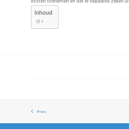
kosten toenemen en dat er bepaalde zaken ui
Inhoud
Prev